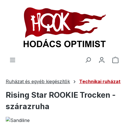
 tartalomra
A be
Ruházat és egyéb kiegészítők
Technikai ruházat
Rising Star ROOKIE Trocken -
szárazruha