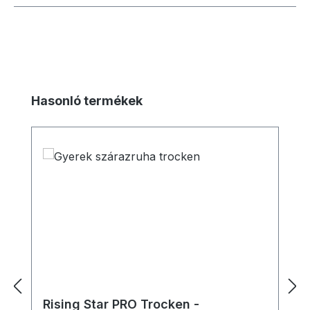
Termékgaléria kihagyása
Hasonló termékek
Rising Star PRO Trocken -