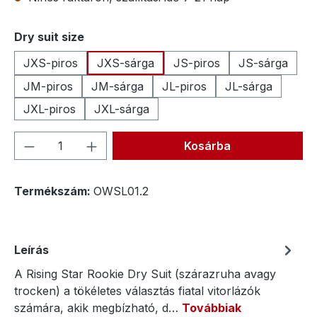
Válasszon
Dry suit size
JXS-piros
JXS-sárga
JS-piros
JS-sárga
JM-piros
JM-sárga
JL-piros
JL-sárga
JXL-piros
JXL-sárga
Termékmennyiség: Adja meg a kívánt me
Kosárba
Termékszám:
OWSL01.2
Leírás
A Rising Star Rookie Dry Suit (szárazruha avagy
trocken) a tökéletes választás fiatal vitorlázók
számára, akik megbízható, d…
Továbbiak