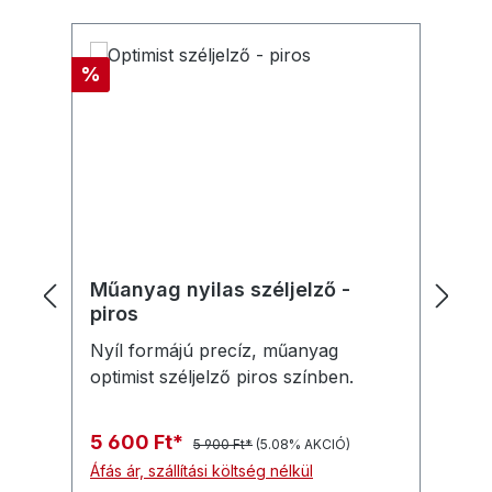
Termékgaléria kihagyása
Kedvezmény
%
Műanyag nyilas széljelző -
W
piros
Nyíl formájú precíz, műanyag
A 
optimist széljelző piros színben.
ha
te
sz
5 600 Ft*
1
5 900 Ft*
(5.08% AKCIÓ)
cs
Áfás ár, szállítási költség nélkül
Áfá
na