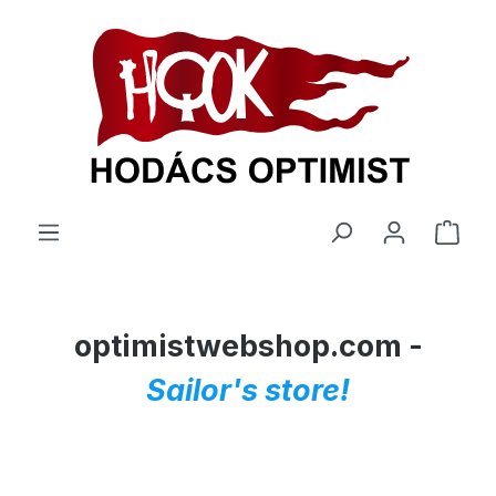
 tartalomra
A be
optimistwebshop.com -
Sailor's store!
Képgaléria kihagyása