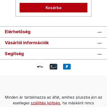
tu
Kosárba
ha
ér
sz
sz
Elérhetőség
eg
ve
Vásárlói információk
vá
vi
Segítség
ho
Minden ár tartalmazza az áfát, amihez pluszba jön az
esetleges
szállítási költség
, ha másként nincs