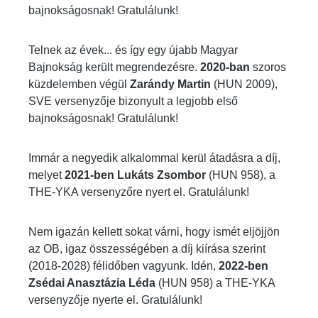
bajnokságosnak! Gratulálunk!
Telnek az évek... és így egy újabb Magyar
Bajnokság került megrendezésre.
2020-ban
szoros
küzdelemben végül
Zarándy Martin
(HUN 2009),
SVE versenyzője bizonyult a legjobb első
bajnokságosnak! Gratulálunk!
Immár a negyedik alkalommal kerül átadásra a díj,
melyet
2021-ben
Lukáts Zsombor
(HUN 958), a
THE-YKA versenyzőre nyert el. Gratulálunk!
Nem igazán kellett sokat várni, hogy ismét eljöjjön
az OB, igaz összességében a díj kiírása szerint
(2018-2028) félidőben vagyunk. Idén,
2022-ben
Zsédai Anasztázia Léda
(HUN 958) a THE-YKA
versenyzője nyerte el. Gratulálunk!