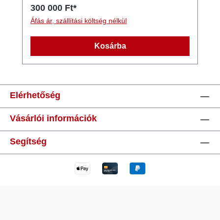
repüléstechnológiai ötvözetből, kemény
300 000 Ft*
eloxált sötétszürke felülettel. A szett
Áfás ár, szállítási költség nélkül
tartalmazza az MK3 árbocot, 40 mm-es bumot
és 27 mm-es gaffot, valamint egy komplett
Kosárba
rigg-csomagot Harken csapágyaskampós
csigával, Windesign alacsony súrlódású
gyűrűvel és PRO széljelzővel. Versenyzők
számára tervezve: kiváló merevség, alacsony
Elérhetőség
súly és prémium alkatrészek. Az Optimax
rudazatok közül ez egy középkemény szett,
Vásárlói információk
40-es bummal. A megfelelő gaffal
(hyperflex/flex/mk3) lehet rajta "puhítani". A
Segítség
szett az alábbiakat tartalmazza: - Optimax
MK3 árboc - Optimax MK3 bum - 40mm-es -
Optimax Mk3 gaff (igény szerint választható
az alábbi 3 típusból: Hyperflex/Flex/MK3)A
gaffal kapcsolatos választási igényt kérem
jelezze kommentben a rendelés leadása
során.Továbbá rudazathoz tartozó