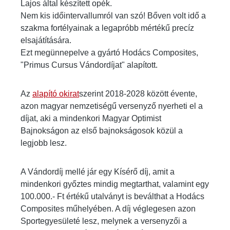
Lajos által készített opék.
Nem kis időintervallumról van szó! Bőven volt idő a
szakma fortélyainak a legapróbb mértékű precíz
elsajátítására.
Ezt megünnepelve a gyártó Hodács Composites,
"Primus Cursus Vándordíjat" alapított.
Az
alapító okirat
szerint 2018-2028 között évente,
azon magyar nemzetiségű versenyző nyerheti el a
díjat, aki a mindenkori Magyar Optimist
Bajnokságon az első bajnokságosok közül a
legjobb lesz.
A Vándordíj mellé jár egy Kísérő díj, amit a
mindenkori győztes mindig megtarthat, valamint egy
100.000.- Ft értékű utalványt is beválthat a Hodács
Composites műhelyében. A díj véglegesen azon
Sportegyesületé lesz, melynek a versenyzői a