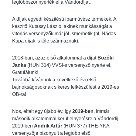
legtöbbször nyerték el a Vándordíjat.
A díjak egyedi készítésű iparművész termékek. A
készítő Kutassy László, akinek munkásságát a
vitorlás versenyzők már jól ismerhetik (pl. Nádas
Kupa díjak is tőle származnak).
2018-ban, azaz első alkalommal a díjat
Bozóki
Janka
(HUN 314) VVSI-s versenyző nyerte el.
Gratulálunk!
Továbbá kívánunk a következő évi első
bajnokságosoknak sikeres felkészülést a 2019-es
OB-ra!
Nos, eltelt egy újabb év, így
2019-ben
, immár
második alkalommal kerül elnyerésre a Vándordíj.
2019-ben
Andrik Artúr
(HUN 377) THE-YKA
versenyzője bizonyult a legjobb első