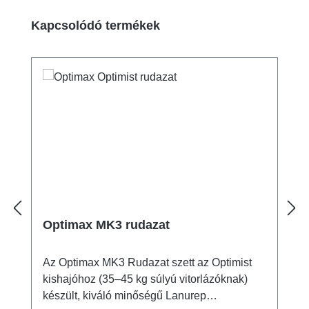
Termékgaléria kihagyása
Kapcsolódó termékek
Optimax MK3 rudazat
Az Optimax MK3 Rudazat szett az Optimist
kishajóhoz (35–45 kg súlyú vitorlázóknak)
készült, kiváló minőségű Lanurep