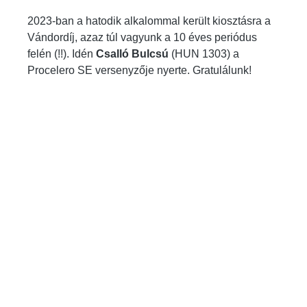
2023-ban a hatodik alkalommal került kiosztásra a
Vándordíj, azaz túl vagyunk a 10 éves periódus
felén (!!). Idén
Csalló Bulcsú
(HUN 1303) a
Procelero SE versenyzője nyerte. Gratulálunk!
Képgaléria kihagyása