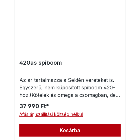
420as spiboom
Az ár tartalmazza a Seldén vereteket is.
Egyszerű, nem kúposított spiboom 420-
hoz.(Kötelek és omega a csomagban, de
nincs felszerelve.)
37 990 Ft*
Áfás ár, szállítási költség nélkül
Kosárba