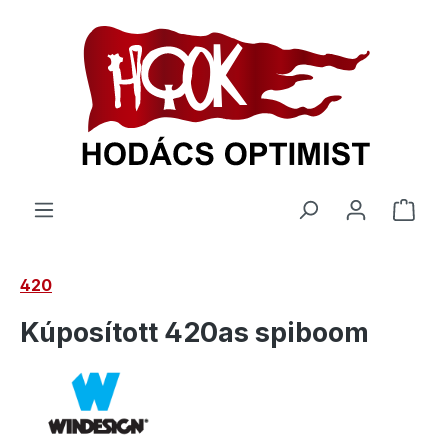
 tartalomra
A be
420
Kúposított 420as spiboom