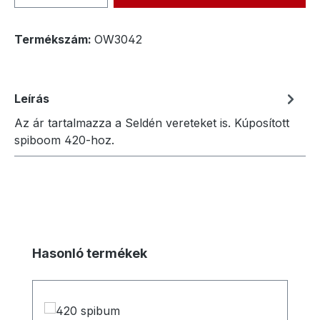
Termékszám:
OW3042
Leírás
Az ár tartalmazza a Seldén vereteket is. Kúposított
spiboom 420-hoz.
Termékgaléria kihagyása
Hasonló termékek