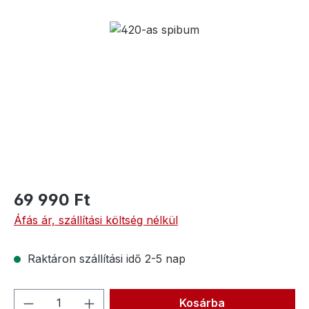
Képgaléria kihagyása
69 990 Ft
Áfás ár, szállítási költség nélkül
Raktáron szállítási idő 2-5 nap
Termékmennyiség: Adja meg a kívánt me
Kosárba