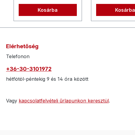
cső- vagy egysz
Kosárba
Kosárb
szeleppel kaphat
szabályos kivitel
Elérhetőség
Telefonon
+36-30-3101972
hétfötöl-péntekig 9 és 14 óra között
Vagy
kapcsolatfelvételi űrlapunkon keresztül
.