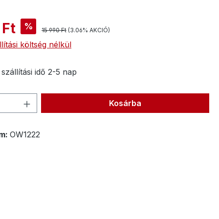
 Ft
%
15 990 Ft
(3.06% AKCIÓ)
lítási költség nélkül
zállítási idő 2-5 nap
ennyiség: Adja meg a kívánt mennyisé
Kosárba
m:
OW1222