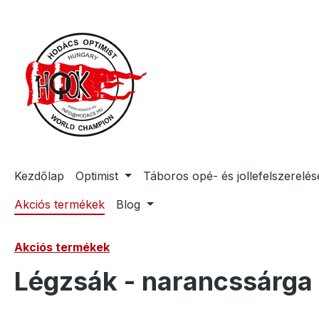
reséshez
Ugrás a fő navigációhoz
Kezdőlap
Optimist
Táboros opé- és jollefelszerelés
Akciós termékek
Blog
Akciós termékek
Légzsák - narancssárga