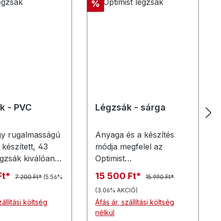
mény
Kedvezmény
%
k - PVC
Légzsák - sárga
gy rugalmasságú
Anyaga és a készítés
készített, 43
módja megfelel az
légzsák kiválóan
Optimist
s táboros
osztályszabályban
Ft*
15 500 Ft*
7 200 Ft*
(5.56%
15 990 Ft*
tekhez. Továbbá
foglaltaknak.A
(3.06% AKCIÓ)
ztás
sárga/piros/kék/narancs
zállítási költség
Áfás ár, szállítási költség
rényes hajók
sárga/szürke-kék (48
nélkül
rényeiben való
literes) légzsák