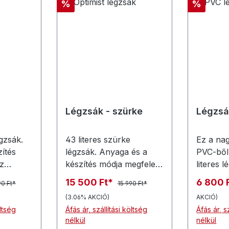
Kedvezmény
Kedvez
%
%
Légzsák - szürke
Légzsá
égzsák.
43 literes szürke
Ez a na
ítés
légzsák. Anyaga és a
PVC-ből 
z
készítés módja megfelel
literes 
az Optimist
alkalma
15 500 Ft*
6 800 
90 Ft*
15 990 Ft*
an
osztályszabályban
optimis
(3.06% AKCIÓ)
AKCIÓ)
48 (és
foglaltaknak.Ez a szürke
jó válas
öltség
Áfás ár, szállítási költség
Áfás ár, s
st
(43 literes) egyszerű
légszek
nélkül
nélkül
függően
szeleppel van szerelve,
légszek