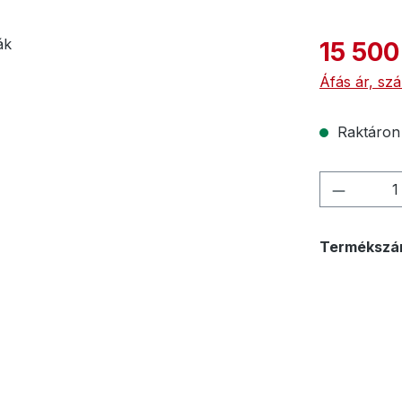
15 500
Áfás ár, szál
Raktáron s
Termékm
Termékszá