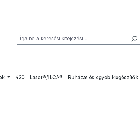
ek
420
Laser®/ILCA®
Ruházat és egyéb kiegészítők