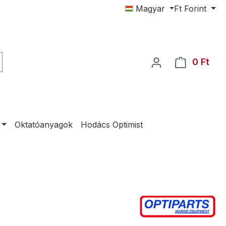
Magyar
Ft
Forint
0 Ft
A be
Oktatóanyagok
Hodács Optimist