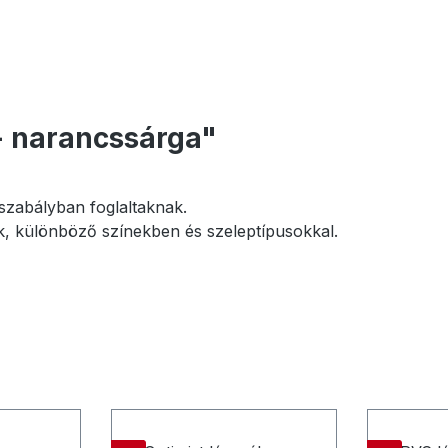
- narancssárga"
yszabályban foglaltaknak.
ák, különböző színekben és szeleptípusokkal.