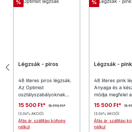
Kedvezmény
Kedvezmény
%
%
Légzsák - piros
Légzsák - pink
48 literes piros légzsák.
48 literes pink l
Az Optimist
Anyaga és a kész
osztályszabályoknak
módja megfelel a
megfelelő 48 L-es
Optimist
15 500 Ft*
15 500 Ft*
15 990 Ft*
15 9
légzsák több színben,
osztályszabályb
(3.06% AKCIÓ)
(3.06% AKCIÓ)
cső- vagy egyszerű
foglaltaknak. A 
Áfás ár, szállítási költség
Áfás ár, szállítási k
szeleppel kapható.
43) literes Optimi
nélkül
nélkül
légzsák színtől 